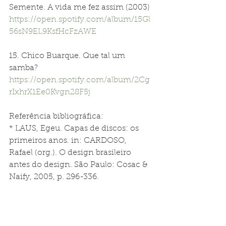
Semente. A vida me fez assim (2003) 
https://open.spotify.com/album/15Gl
56sN9EL9KsfHcFzAWE
15. Chico Buarque. Que tal um 
samba? 
https://open.spotify.com/album/2Cg
rIxhrX1Ee0Kvgn28F5j
Referência bibliográfica:
* LAUS, Egeu. Capas de discos: os 
primeiros anos. in: CARDOSO, 
Rafael (org.). O design brasileiro 
antes do design. São Paulo: Cosac & 
Naify, 2005, p. 296-336.