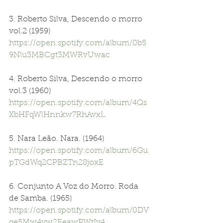
3. Roberto Silva, Descendo o morro 
vol.2 (1959) 
https://open.spotify.com/album/0b5
9Nlu3MBCgt3MWRvUwac
4. Roberto Silva, Descendo o morro 
vol.3 (1960) 
https://open.spotify.com/album/4Qs
XbHFqWlHnnkw7RhAvxL
5. Nara Leão. Nara. (1964) 
https://open.spotify.com/album/6Gu
pTGdWq2CPBZTn28joxE
6. Conjunto A Voz do Morro. Roda 
de Samba. (1965) 
https://open.spotify.com/album/0DV
qe5Mw4yw2EeawPWtIy4