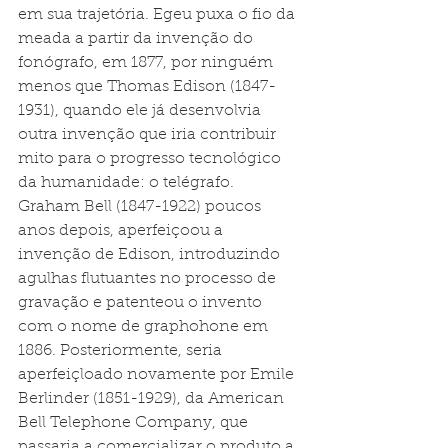
em sua trajetória. Egeu puxa o fio da 
meada a partir da invenção do 
fonógrafo, em 1877, por ninguém 
menos que Thomas Edison (1847-
1931), quando ele já desenvolvia 
outra invenção que iria contribuir 
mito para o progresso tecnológico 
da humanidade: o telégrafo. 
Graham Bell (1847-1922) poucos 
anos depois, aperfeiçoou a 
invenção de Edison, introduzindo 
agulhas flutuantes no processo de 
gravação e patenteou o invento 
com o nome de graphohone em 
1886. Posteriormente, seria 
aperfeiçloado novamente por Emile 
Berlinder (1851-1929), da American 
Bell Telephone Company, que 
passaria a comercializar o produto a 