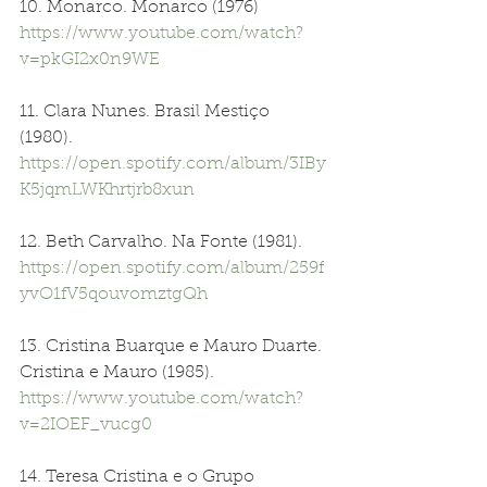
10. Monarco. Monarco (1976) 
https://www.youtube.com/watch?
v=pkGI2x0n9WE
11. Clara Nunes. Brasil Mestiço 
(1980). 
https://open.spotify.com/album/3IBy
K5jqmLWKhrtjrb8xun
12. Beth Carvalho. Na Fonte (1981). 
https://open.spotify.com/album/259f
yvO1fV5qouvomztgQh
13. Cristina Buarque e Mauro Duarte. 
Cristina e Mauro (1985). 
https://www.youtube.com/watch?
v=2IOEF_vucg0
14. Teresa Cristina e o Grupo 