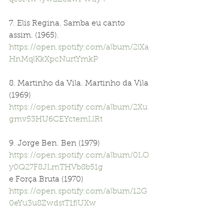
7. Elis Regina. Samba eu canto 
assim. (1965). 
https://open.spotify.com/album/2lXa
HnMqlKkXpcNurtYmkP
8. Martinho da Vila. Martinho da Vila 
(1969) 
https://open.spotify.com/album/2Xu
gmv53HU6CEYctemLlRt
9. Jorge Ben. Ben (1979) 
https://open.spotify.com/album/0LO
y0Q27F8JLmTHVb8b51g
e Força Bruta (1970) 
https://open.spotify.com/album/12G
0eYu3u8ZwdstT1flUXw