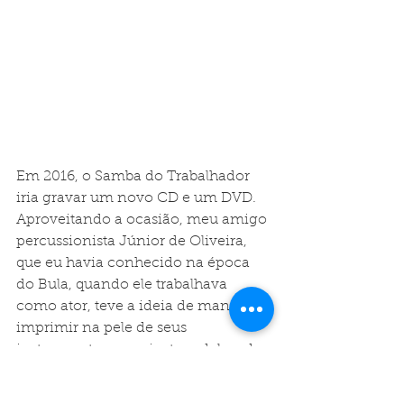
Em 2016, o Samba do Trabalhador 
iria gravar um novo CD e um DVD. 
Aproveitando a ocasião, meu amigo 
percussionista Júnior de Oliveira, 
que eu havia conhecido na época 
do Bula, quando ele trabalhava 
como ator, teve a ideia de mandar 
imprimir na pele de seus 
instrumentos, a caricatura dele e de 
seus companheiros de percussão na 
roda comandada por Moacyr Luz: 