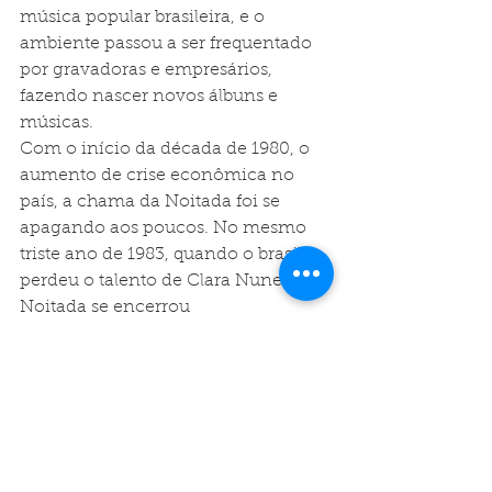
música popular brasileira, e o 
ambiente passou a ser frequentado 
por gravadoras e empresários, 
fazendo nascer novos álbuns e 
músicas.
Com o início da década de 1980, o 
aumento de crise econômica no 
país, a chama da Noitada foi se 
apagando aos poucos. No mesmo 
triste ano de 1983, quando o brasil 
perdeu o talento de Clara Nunes, a 
Noitada se encerrou 
definitivamente.
O livro "Noitada de Samba", com 
organização de Cély leal e texto de 
Márcia Guimarães traz episódios 
saborosíssimos envolvendo grandes 
nomes do samba, é fartamente 