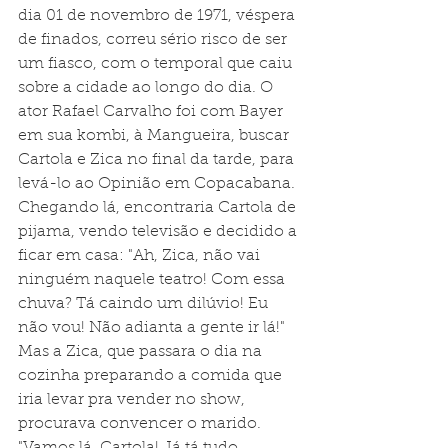
dia 01 de novembro de 1971, véspera 
de finados, correu sério risco de ser 
um fiasco, com o temporal que caiu 
sobre a cidade ao longo do dia. O 
ator Rafael Carvalho foi com Bayer 
em sua kombi, à Mangueira, buscar 
Cartola e Zica no final da tarde, para 
levá-lo ao Opinião em Copacabana. 
Chegando lá, encontraria Cartola de 
pijama, vendo televisão e decidido a 
ficar em casa: "Ah, Zica, não vai 
ninguém naquele teatro! Com essa 
chuva? Tá caindo um dilúvio! Eu 
não vou! Não adianta a gente ir lá!" 
Mas a Zica, que passara o dia na 
cozinha preparando a comida que 
iria levar pra vender no show, 
procurava convencer o marido. 
"Vamos lá, Cartola! Já tá tudo 